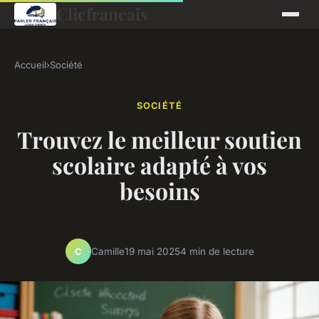
Clicfrancais
Accueil
›
Société
SOCIÉTÉ
Trouvez le meilleur soutien
scolaire adapté à vos
besoins
Camille
19 mai 2025
4 min de lecture
C