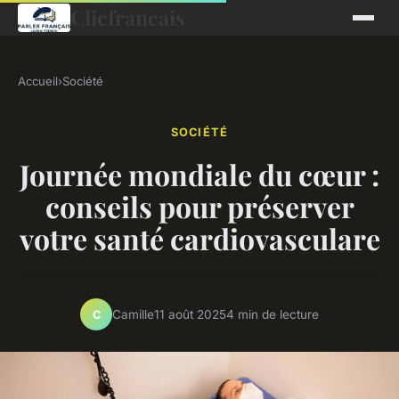
Clicfrancais
Accueil
›
Société
SOCIÉTÉ
Journée mondiale du cœur :
conseils pour préserver
votre santé cardiovasculare
Camille
11 août 2025
4 min de lecture
C