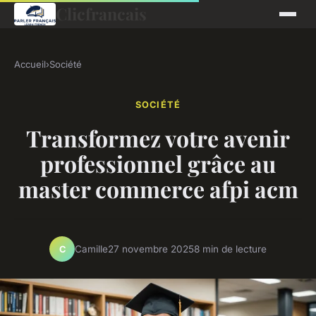
Clicfrancais
Accueil
›
Société
SOCIÉTÉ
Transformez votre avenir
professionnel grâce au
master commerce afpi acm
Camille
27 novembre 2025
8 min de lecture
C