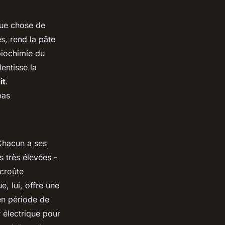
que chose de
, rend la pâte
biochimie du
entisse la
it
.
pas
 Chacun a ses
s très élevées -
 croûte
e, lui, offre une
en période de
 électrique pour