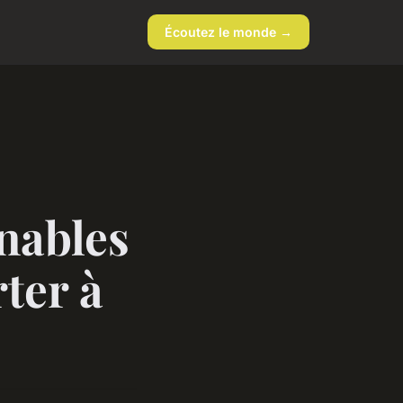
Écoutez le monde →
nables
ter à