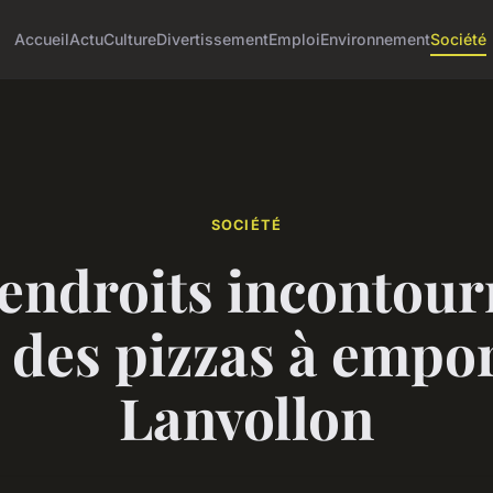
Accueil
Actu
Culture
Divertissement
Emploi
Environnement
Société
SOCIÉTÉ
 endroits incontour
 des pizzas à empor
Lanvollon