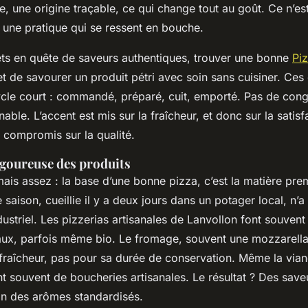
re, une origine traçable, ce qui change tout au goût. Ce n’es
 une pratique qui se ressent en bouche.
ts en quête de saveurs authentiques, trouver une bonne
Piz
 de savourer un produit pétri avec soin sans cuisiner. Ces
ycle court : commandé, préparé, cuit, emporté. Pas de cong
nable. L’accent est mis sur la fraîcheur, et donc sur la satisf
 compromis sur la qualité.
igoureuse des produits
mais assez : la base d’une bonne pizza, c’est la matière pre
 saison, cueillie il y a deux jours dans un potager local, n’a
ustriel. Les pizzerias artisanales de Lanvollon font souvent 
ux, parfois même bio. Le fromage, souvent une mozzarella fi
fraîcheur, pas pour sa durée de conservation. Même la viande
ent souvent de boucheries artisanales. Le résultat ? Des save
oin des arômes standardisés.