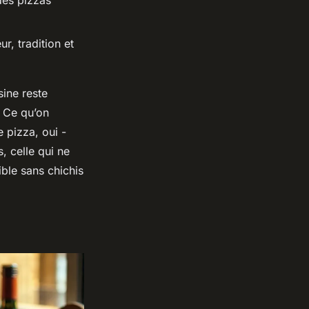
des pizzas
r, tradition et
sine reste
. Ce qu’on
 pizza, oui -
, celle qui ne
ible sans chichis