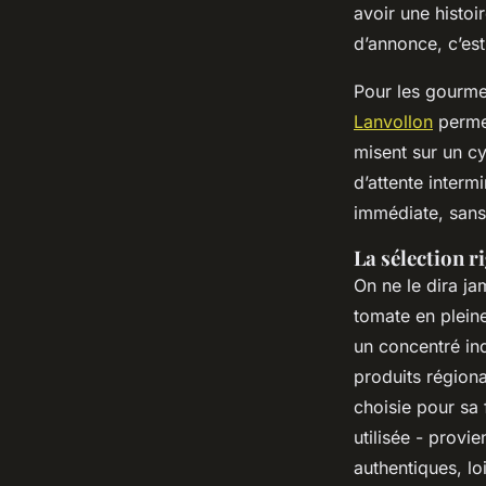
avoir une histoi
d’annonce, c’est
Pour les gourme
Lanvollon
permet
misent sur un c
d’attente intermi
immédiate, sans
La sélection r
On ne le dira ja
tomate en pleine
un concentré ind
produits régiona
choisie pour sa 
utilisée - provi
authentiques, l