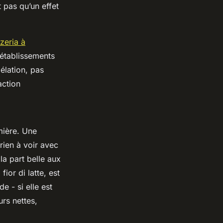
t pas qu’un effet
zeria à
 établissements
élation, pas
action
mière. Une
 rien à voir avec
la part belle aux
or di latte, est
 - si elle est
urs nettes,