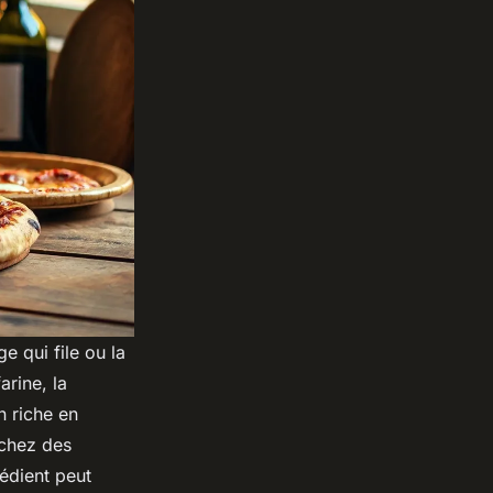
e qui file ou la
arine, la
n riche en
 chez des
édient peut