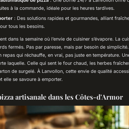
 automatique de pizza
: Une borne 24/7 à Lanvollon offre 
uites à la commande, idéale pour les heures tardives.
porter
: Des solutions rapides et gourmandes, alliant fraîcheu
our tous les besoins.
ent dans la semaine où l’envie de cuisiner s’évapore. La cui
ards fermés. Pas par paresse, mais par besoin de simplicité
n repas qui réchauffe, en vrai, pas juste en température. Une
te laquelle. Celle qui sent le four chaud, les herbes fraîches
arton de surgelé. À Lanvollon, cette envie de qualité access
 et elle se savoure à emporter.
 pizza artisanale dans les Côtes-d'Armor