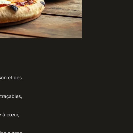
son et des
 traçables,
e à cœur,