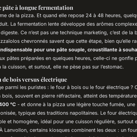
e pâte à longue fermentation
’âme de la pizza. Et quand elle repose 24 à 48 heures, quel
uit. La fermentation lente développe des arômes complexes
 digeste. Ce n’est pas une technique marketing, c’est de la 
zzaïolos chevronnés savent que cette étape, bien qu’elle ral
indispensable pour une pâte souple, croustillante à souha
ux pâtes préparées en quelques heures, celle-ci ne gonfle 
la cuisson, et surtout, elle ne pèse pas sur l’estomac.
 de bois versus électrique
ge parmi les puristes : le four à bois ou le four électrique ?
à bois, souvent en pierre réfractaire, atteint des température
400 °C
- et donne à la pizza une légère touche fumée, une
nisée, typique des traditions napolitaines. Le four électriqu
ble et homogène, idéal pour une cuisson régulière, surtout 
 À Lanvollon, certains kiosques combinent les deux : un four