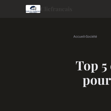
Clicfrancais
Accueil
›
Société
Top 5
pour