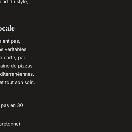
pend du style,
ocale
alent pas,
s véritables
a carte, par
zaine de pizzas
éditerranéennes.
et tout son soin.
t pas en 30
bretonne)