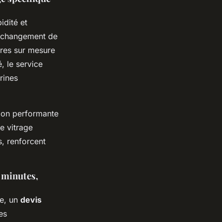
idité et
: changement de
tres sur mesure
, le service
rines
tion performante
le vitrage
, renforcent
0 minutes,
de, un
devis
es