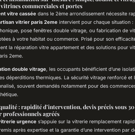
 vitrines commerciales et portes
t vitre cassée
dans le 2ème arrondissement nécessite rap
artisan vitrier paris 2eme
intervient pour chaque situation 
phonique, pose fenêtres double vitrage, ou fabrication de vi
tées à votre habitat ou commerce. Prisé pour son efficacité
t la réparation vitre appartement et des solutions pour vit
aris 2eme.
lation double vitrage
, les occupants bénéficient d’une isola
 les déperditions thermiques. La sécurité vitrage renforcé et 
onnalisé, souvent demandés notamment pour des commerces
thétique.
alité : rapidité d’intervention, devis précis sous 3
r professionnels agréés
itrerie urgence
s’appuie sur la vitrerie remplacement rapi
emis après expertise et la garantie d’une intervention par d