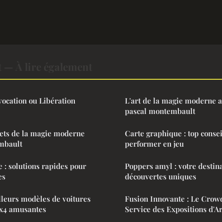
 — À lire également
ocation ou Libération
L'art de la magie moderne a
pascal montembault
rets de la magie moderne
Carte graphique : top conse
mbault
performer en jeu
e : solutions rapides pour
Poppers amyl : votre destin
es
découvertes uniques
leurs modèles de voitures
Fusion Innovante : Le Crow
x4 amusantes
Service des Expositions d'Ar