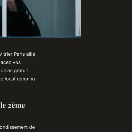
trier Paris allie
lacez vos
devis gratuit
ce local reconnu
 le 2ème
rrondissement de