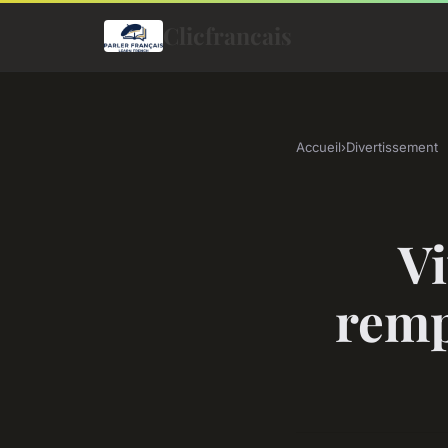
Clicfrancais
Accueil
›
Divertissement
Vi
remp