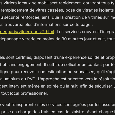
ans vitriers locaux se mobilisent rapidement, couvrant tous t
: remplacement de vitres cassées, pose de vitrages isolants
u sécurité renforcée, ainsi que la création de vitrines sur 
 trouverez plus d’informations sur cette page :
trier.paris/vitrier-paris-2.html
. Les services couvrent l’intégra
dépannage vitrerie en moins de 30 minutes jour et nuit, tou
ls sont certifiés, disposent d’une expérience solide et pro
t et sans engagement. Il suffit de solliciter un contact par t
 ligne pour recevoir une estimation personnalisée, qu’il s’ag
 aluminium ou PVC. L’approche est orientée vers la résolutio
urgent intervient même en soirée ou la nuit, afin de sécurise
tout local professionnel.
se veut transparente : les services sont agréés par les assura
 prise en charge des frais en cas de sinistre. Avant chaque i