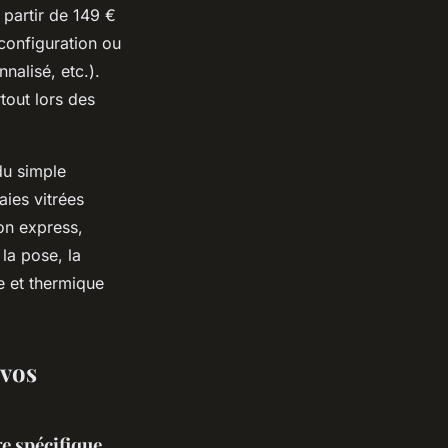
 partir de 149 €
 configuration ou
nnalisé, etc.).
rtout lors des
du simple
aies vitrées
ion express,
 la pose, la
ue et thermique
 vos
e spécifique