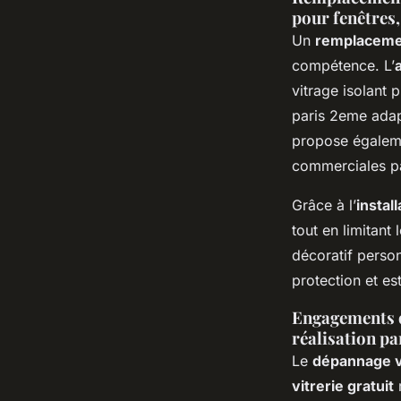
pour fenêtres,
Un
remplacemen
compétence. L’
vitrage isolant 
paris 2eme adap
propose égalemen
commerciales p
Grâce à l’
instal
tout en limitant
décoratif pers
protection et es
Engagements qu
réalisation pa
Le
dépannage v
vitrerie gratuit
r