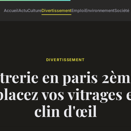
Accueil
Actu
Culture
Divertissement
Emploi
Environnement
Société
DIVERTISSEMENT
trerie en paris 2èm
lacez vos vitrages 
clin d'œil