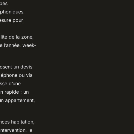
ypes
 phoniques,
mesure pour
lité de la zone,
te l’année, week-
posent un devis
éléphone ou via
isse d’une
n rapide : un
r un appartement,
nces habitation,
ntervention, le