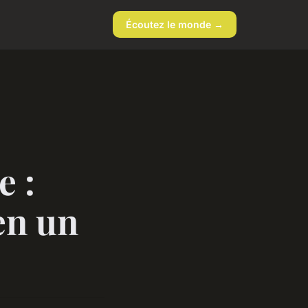
Écoutez le monde →
e :
en un