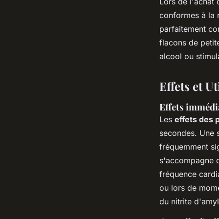
Lors de l'achat 
conformes à la r
parfaitement co
flacons de petit
alcool ou stimul
Effets et U
Effets immédi
Les
effets des
secondes. Une s
fréquemment sig
s'accompagne d
fréquence cardia
ou lors de momen
du nitrite d'amyle