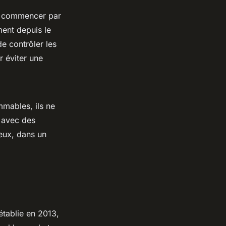
 à commencer par
ent depuis le
e contrôler les
r éviter une
mables, ils ne
r avec des
eux, dans un
tablie en 2013,