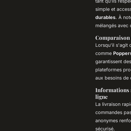
tant qu’ils resp
simple et access
durables
. À not
mélangés avec d
Comparaison d
Lorsqu'il s'agit
comme
Popper
garantissent de
plateformes pro
aux besoins de c
Informations s
ligne
La livraison rap
commandes passé
anonymes renforc
sécurisé.