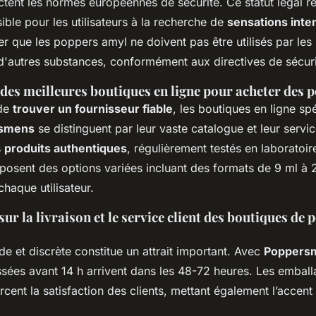
ectent les normes européennes de sécurité. Ce statut légal r
ible pour les utilisateurs à la recherche de
sensations inte
er que les poppers amyl ne doivent pas être utilisés par les
'autres substances, conformément aux directives de sécuri
es meilleures boutiques en ligne pour acheter des 
 de
trouver un fournisseur fiable
, les boutiques en ligne sp
smens
se distinguent par leur vaste catalogue et leur service
s
produits authentiques
, régulièrement testés en laboratoir
posent des options variées incluant des formats de 9 ml à 
haque utilisateur.
ur la livraison et le service client des boutiques de 
ide et discrète constitue un attrait important. Avec
Poppers
es avant 14 h arrivent dans les 48-72 heures. Les emball
ent la satisfaction des clients, mettant également l’accent