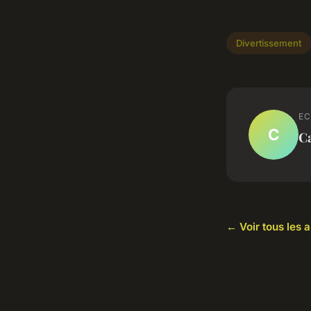
Divertissement
EC
C
C
← Voir tous les 