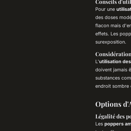
Conseils d'uti
Pour une
utilis
des doses modér
flacon mais d'en
effets. Les popp
surexposition.
Considérations
L'
utilisation d
doivent jamais 
substances comm
endroit sombre e
Options d'
Légalité des 
Les
poppers am