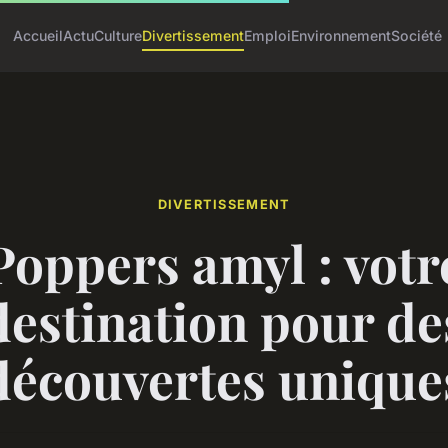
Accueil
Actu
Culture
Divertissement
Emploi
Environnement
Société
DIVERTISSEMENT
Poppers amyl : votr
destination pour de
découvertes unique