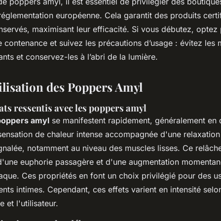
de poppers amyl, il est essentiel de privilégier des boutiqu
églementation européenne. Cela garantit des produits certif
nservés, maximisant leur efficacité. Si vous débutez, optez
e contenance et suivez les précautions d’usage : évitez les
ants et conservez-les à l’abri de la lumière.
tilisation des Poppers Amyl
ats ressentis avec les poppers amyl
 poppers amyl
se manifestent rapidement, généralement en 
ensation de chaleur intense accompagnée d'une relaxation
nalée, notamment au niveau des muscles lisses. Ce relâch
'une euphorie passagère et d'une augmentation momentan
que. Ces propriétés en font un choix privilégié pour des us
ts intimes. Cependant, ces effets varient en intensité selo
 et l'utilisateur.