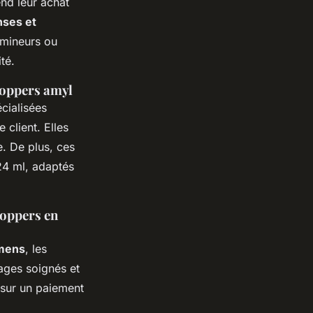
end leur achat
nses et
 mineurs ou
té.
poppers amyl
écialisées
 client. Elles
e. De plus, ces
24 ml, adaptés
poppers en
mens
, les
ages soignés et
 sur un paiement