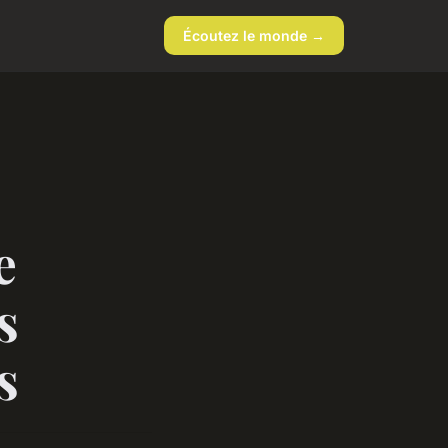
Écoutez le monde →
e
s
s