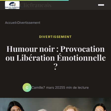
Clicfrancais
Accueil
›
Divertissement
DIVERTISSEMENT
Humour noir : Provocation
ou Libération Émotionnelle
?
Camille
7 mars 2025
5 min de lecture
C