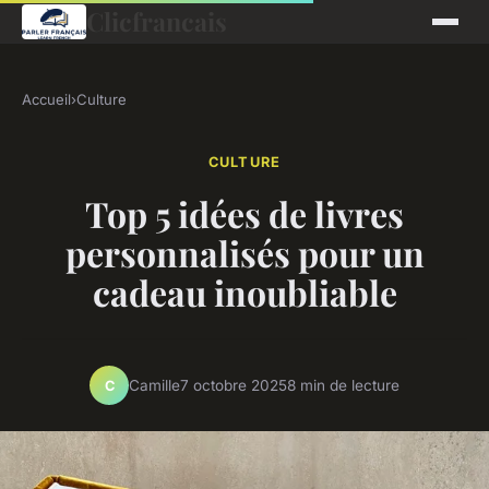
Clicfrancais
Accueil
›
Culture
CULTURE
Top 5 idées de livres
personnalisés pour un
cadeau inoubliable
Camille
7 octobre 2025
8 min de lecture
C