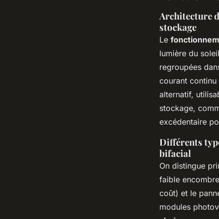
Architecture 
stockage
Le
fonctionnem
lumière du soleil
regroupées dans
courant continu 
alternatif, util
stockage, comme
excédentaire po
Différents typ
bifacial
On distingue pr
faible encombrem
coût) et le pan
modules photovo