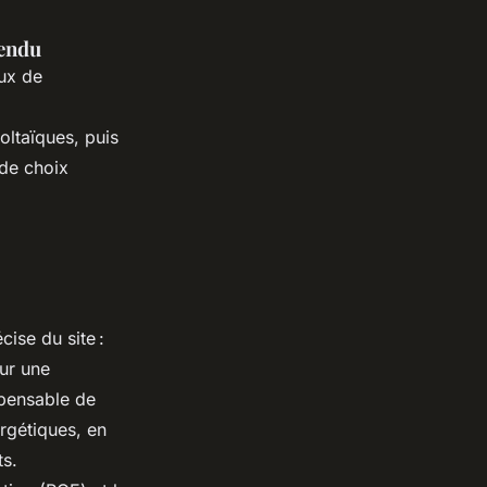
tendu
aux de
oltaïques, puis
ide choix
ise du site :
our une
spensable de
rgétiques, en
s.