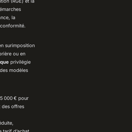
ation (RGE) et la
démarches
ance, la
conformité.
n surimposition
mbrière ou en
ique
privilégie
r des modèles
15 000 € pour
 des offres
duite,
 tarif d’achat