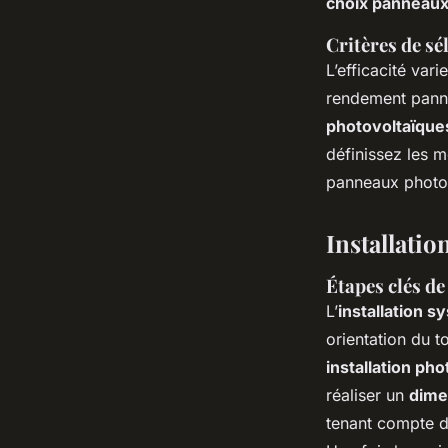
choix panneaux
Critères de sé
L’efficacité vari
rendement panne
photovoltaïque
définissez les 
panneaux photov
Installatio
Étapes clés de 
L’
installation 
orientation du t
installation p
réaliser un
dime
tenant compte d