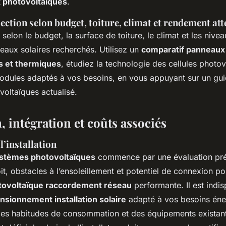
 photovoltaïques
.
lection selon budget, toiture, climat et rendement at
e selon le budget, la surface de toiture, le climat et les nive
aux solaires recherchés. Utilisez un
comparatif panneaux
s et thermiques
, étudiez la technologie des cellules photov
modules adaptés à vos besoins, en vous appuyant sur un gu
oltaïques actualisé.
n, intégration et coûts associés
l’installation
systèmes photovoltaïques
commence par une évaluation préc
oit, obstacles à l’ensoleillement et potentiel de connexion p
hotovoltaïque raccordement réseau
performante. Il est indi
nsionnement installation solaire
adapté à vos besoins éne
es habitudes de consommation et des équipements existant