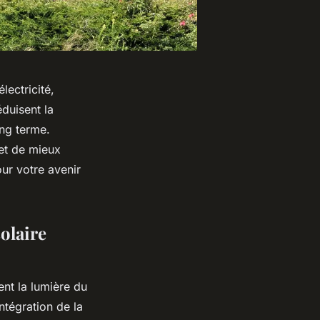
lectricité,
éduisent la
ng terme.
et de mieux
our votre avenir
olaire
nt la lumière du
intégration de la