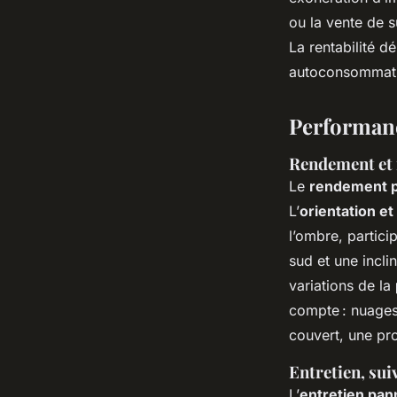
ou la vente de s
La rentabilité d
autoconsommatio
Performanc
Rendement et f
Le
rendement p
L’
orientation et 
l’ombre, partici
sud et une incl
variations de la
compte : nuages
couvert, une pro
Entretien, sui
L’
entretien pan