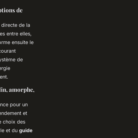
ptions de
directe de la
es entre elles,
orme ensuite le
courant
 système de
ergie
ent.
llin, amorphe,
ance pour un
rendement et
e choix des
le et du
guide