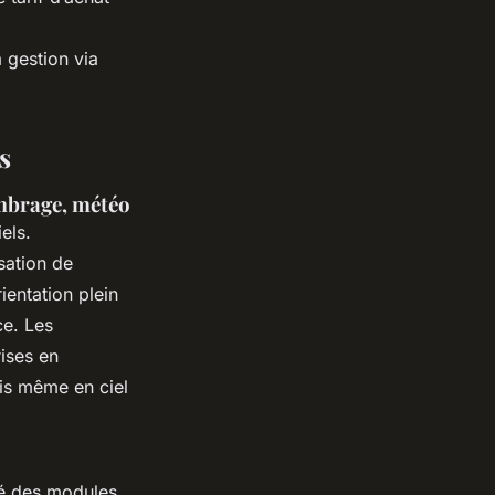
a gestion via
s
ombrage, météo
els.
sation de
ientation plein
ce. Les
rises en
ais même en ciel
té des modules