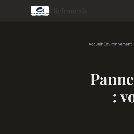
Clicfrancais
Accueil
›
Environnement
Panne
: v