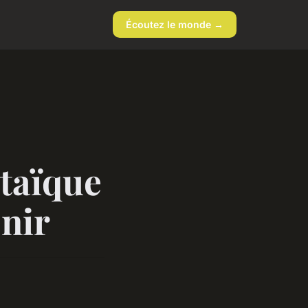
Écoutez le monde →
taïque
enir