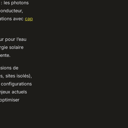
 : les photons
conducteur,
mations avec
cap
r pour l’eau
gie solaire
ente.
ssions de
, sites isolés),
s configurations
enjeux actuels
’optimiser