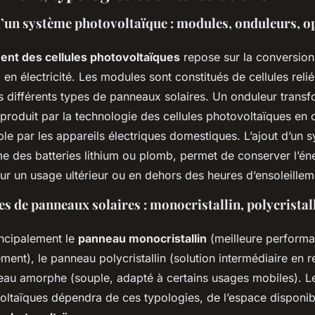
d’un système photovoltaïque : modules, onduleurs, o
ent des cellules photovoltaïques
repose sur la conversion 
 en électricité. Les modules sont constitués de cellules relié
 différents types de panneaux solaires. Un onduleur transf
produit par la technologie des cellules photovoltaïques en 
isable par les appareils électriques domestiques. L’ajout d’un
 des batteries lithium ou plomb, permet de conserver l’én
ur un usage ultérieur ou en dehors des heures d’ensoleillem
es de panneaux solaires : monocristallin, polycrista
incipalement le
panneau monocristallin
(meilleure perform
ent), le panneau polycristallin (solution intermédiaire en 
neau amorphe (souple, adapté à certains usages mobiles). L
ltaïques dépendra de ces typologies, de l’espace disponib