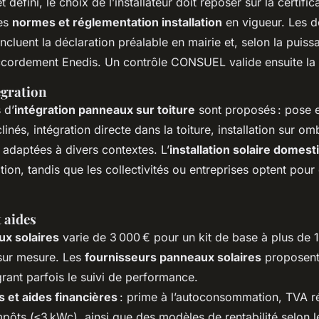
t défini, le choix de l’installateur doit reposer sur la certific
es
normes et réglementation installation
en vigueur. Les 
incluent la déclaration préalable en mairie et, selon la puiss
ordement Enedis. Un contrôle CONSUEL valide ensuite la 
égration
 d’
intégration panneaux sur toiture
sont proposés : pose e
clinés, intégration directe dans la toiture, installation sur o
, adaptées à divers contextes. L’
installation solaire domest
ion, tandis que les collectivités ou entreprises optent pou
t aides
ux solaires
varie de 3 000 € pour un kit de base à plus de 
 sur mesure. Les
fournisseurs panneaux solaires
proposent
rant parfois le suivi de performance.
 et aides financières
: prime à l’autoconsommation, TVA ré
pôts (≤3 kWc), ainsi que des modèles de rentabilité selon le