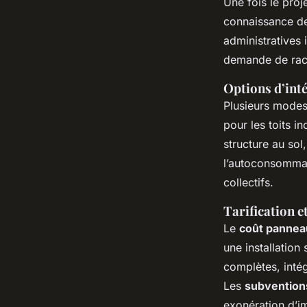
Une fois le proje
connaissance d
administratives 
demande de racc
Options d’int
Plusieurs modes
pour les toits in
structure au sol
l’autoconsommat
collectifs.
Tarification e
Le
coût pannea
une installation
complètes, intég
Les
subventions
exonération d’im