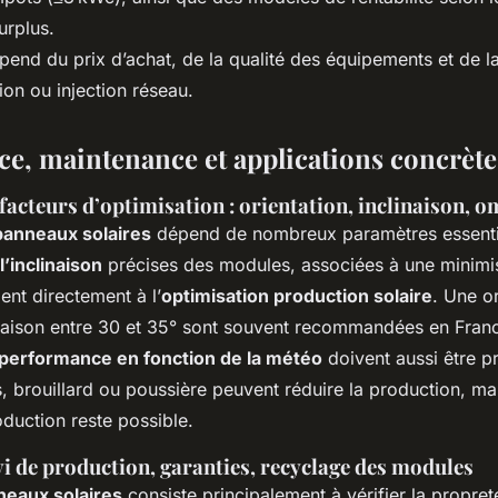
urplus.
épend du prix d’achat, de la qualité des équipements et de l
n ou injection réseau.
e, maintenance et applications concrète
acteurs d’optimisation : orientation, inclinaison, 
anneaux solaires
dépend de nombreux paramètres essenti
l’inclinaison
précises des modules, associées à une minimi
pent directement à l’
optimisation production solaire
. Une or
inaison entre 30 et 35° sont souvent recommandées en Fran
performance en fonction de la météo
doivent aussi être p
, brouillard ou poussière peuvent réduire la production, m
duction reste possible.
vi de production, garanties, recyclage des modules
neaux solaires
consiste principalement à vérifier la propre