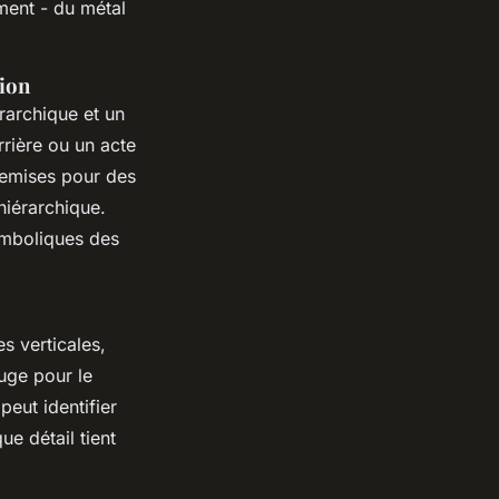
ément - du métal
tion
rarchique et un
rrière ou un acte
remises pour des
hiérarchique.
symboliques des
s verticales,
ouge pour le
eut identifier
e détail tient