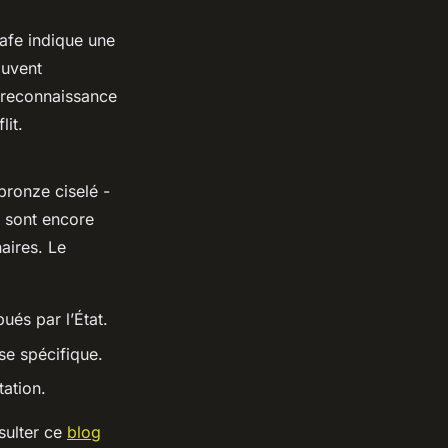
rafe indique une
ouvent
 reconnaissance
lit.
 bronze ciselé -
s sont encore
aires. Le
ués par l’État.
e spécifique.
ation.
sulter ce
blog