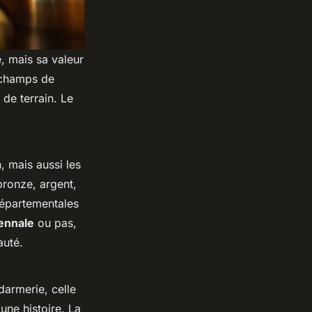
, mais sa valeur
x champs de
 de terrain. Le
, mais aussi les
 bronze, argent,
départementales
ennale
ou pas,
auté.
darmerie, celle
ne histoire. La