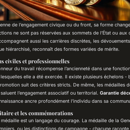
ienne de l’engagement civique ou du front, sa forme change
inctions ne sont pas réservées aux sommets de l’État ou au
 accompagnent aussi les carrières discrètes, les dévouements
ue hiérarchisé, reconnaît des formes variées de mérite.
ns civiles et professionnelles
nneur du travail récompense l’ancienneté dans une fonction
lesquelles elle a été exercée. Il existe plusieurs échelons -
romotion suit des critères stricts. De même, les médailles 
aluent l’engagement associatif ou territorial.
Garantie déc
nnaissance ancre profondément l’individu dans sa commun
itaire et les commémorations
a médaille est un langage du courage. La médaille de la Gen
piers, ou les distinctions de campagne - chacune raconte u