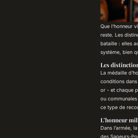
Que l’honneur v
reste. Les dist
bataille : elles
système, bien q
Les distinctio
La médaille d’ho
conditions dans 
or - et chaque p
ou communales s
ce type de reco
L’honneur mil
Dans l’armée, l
des Sapeurs-Pom