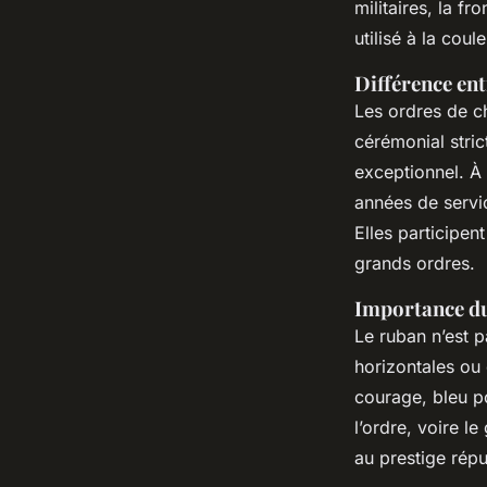
militaires, la f
utilisé à la cou
Différence en
Les ordres de c
cérémonial stric
exceptionnel. À
années de servi
Elles participen
grands ordres.
Importance du
Le ruban n’est p
horizontales ou 
courage, bleu po
l’ordre, voire l
au prestige répu