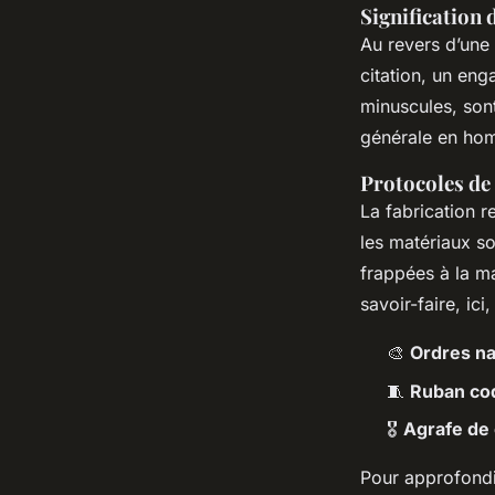
Signification
Au revers d’une 
citation, un eng
minuscules, son
générale en homm
Protocoles de 
La fabrication r
les matériaux so
frappées à la ma
savoir-faire, ici
🎨
Ordres na
🧵
Ruban cod
🎖️
Agrafe de
Pour approfondi