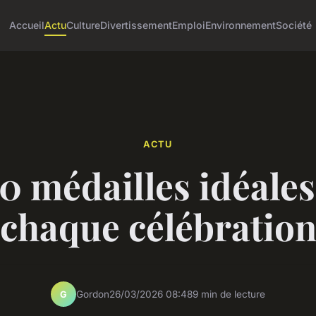
Accueil
Actu
Culture
Divertissement
Emploi
Environnement
Société
ACTU
0 médailles idéale
chaque célébratio
Gordon
26/03/2026 08:48
9 min de lecture
G