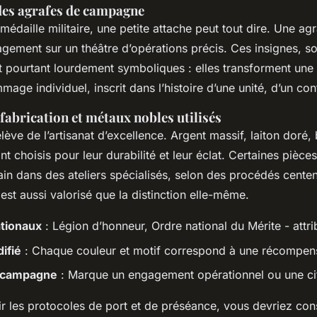
 des agrafes de campagne
médaille militaire, une petite attache peut tout dire. Une ag
agement sur un théâtre d’opérations précis. Ces insignes, s
t pourtant lourdement symboliques : elles transforment une
age individuel, inscrit dans l’histoire d’une unité, d’un conf
fabrication et métaux nobles utilisés
elève de l’artisanat d’excellence. Argent massif, laiton doré,
nt choisis pour leur durabilité et leur éclat. Certaines pièce
in dans des ateliers spécialisés, selon des procédés centen
, est aussi valorisé que la distinction elle-même.
tionaux
: Légion d’honneur, Ordre national du Mérite - attrib
ifié
: Chaque couleur et motif correspond à une récompens
 campagne
: Marque un engagement opérationnel ou une cit
r les protocoles de port et de préséance, vous devriez con