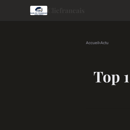
Clicfrancais
Accueil
›
Actu
Top 1