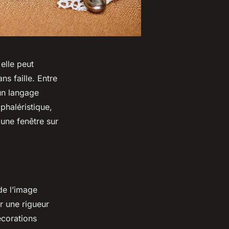
elle peut
s faille. Entre
 un langage
 phaléristique,
 une fenêtre sur
de l’image
r une rigueur
écorations