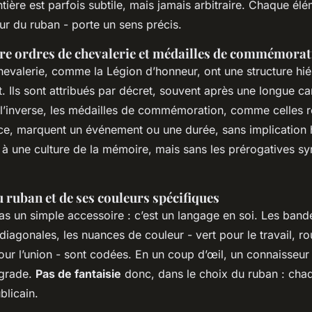
rontière est parfois subtile, mais jamais arbitraire. Chaque él
leur du ruban - porte un sens précis.
tre ordres de chevalerie et médailles de commémora
hevalerie, comme la Légion d’honneur, ont une structure hié
t. Ils sont attribués par décret, souvent après une longue ca
 l’inverse, les médailles de commémoration, comme celles 
ce, marquent un événement ou une durée, sans implication 
t à une culture de la mémoire, mais sans les prérogatives 
 ruban et de ses couleurs spécifiques
as un simple accessoire : c’est un langage en soi. Les bande
diagonales, les nuances de couleur - vert pour le travail, r
ur l’union - sont codées. En un coup d’œil, un connaisseur p
e grade.
Pas de fantaisie
donc, dans le choix du ruban : chaqu
blicain.