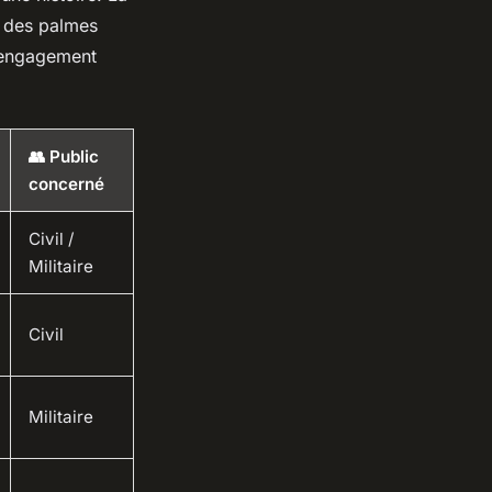
ou des palmes
n engagement
👥 Public
concerné
Civil /
Militaire
Civil
Militaire