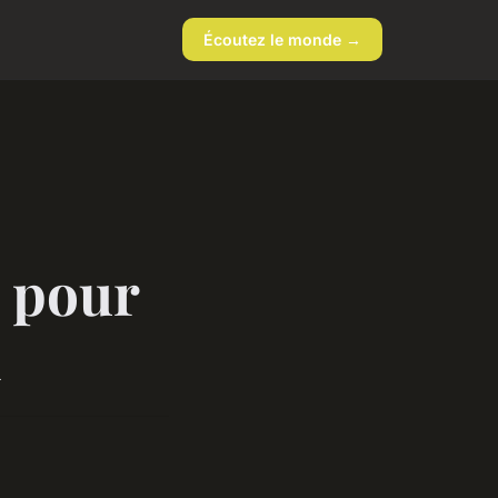
Écoutez le monde →
s pour
n